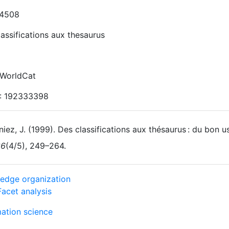
-4508
assifications aux thesaurus
WorldCat
: 192333398
iez, J. (1999). Des classifications aux thésaurus : du bon 
36
(4/5), 249–264.
edge organization
Facet analysis
mation science