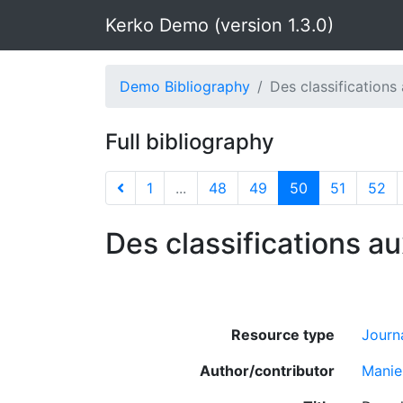
Kerko Demo (version 1.3.0)
Demo Bibliography
Des classifications 
Full bibliography
1
...
48
49
50
51
52
Des classifications a
Resource type
Journa
Author/contributor
Manie