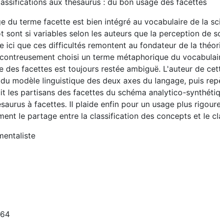
assifications aux thésaurus : du bon usage des facettes
e du terme facette est bien intégré au vocabulaire de la sc
 sont si variables selon les auteurs que la perception de 
 ici que ces difficultés remontent au fondateur de la théor
contreusement choisi un terme métaphorique du vocabulaire
e des facettes est toujours restée ambiguë. L'auteur de ce
 du modèle linguistique des deux axes du langage, puis repè
it les partisans des facettes du schéma analytico-synthét
saurus à facettes. II plaide enfin pour un usage plus rigoure
ment le partage entre la classification des concepts et le c
entaliste
264