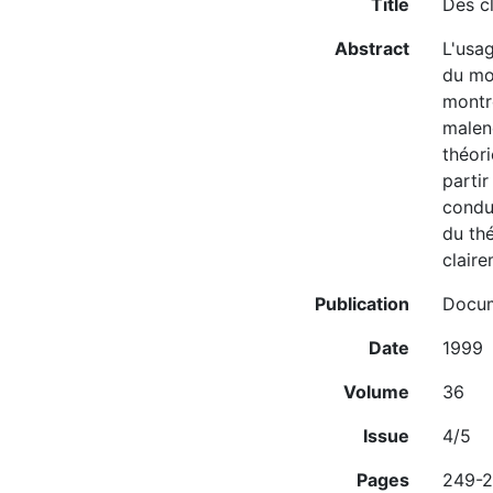
Title
Des cl
Abstract
L'usag
du mot
montre
malen
théori
partir
condu
du thé
claire
Publication
Docum
Date
1999
Volume
36
Issue
4/5
Pages
249-