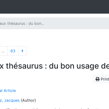
aux thésaurus : du bon...
...
63
ux thésaurus : du bon usage d
Print
l Article
z, Jacques
(Author)