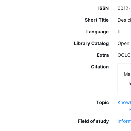
ISSN
0012
Short Title
Des cl
Language
fr
Library Catalog
Open 
Extra
OCLC
Citation
Man
Topic
Knowl
Field of study
Infor