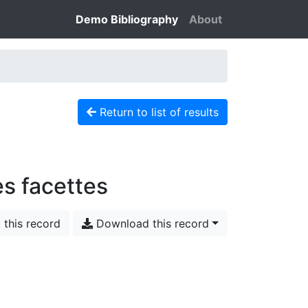
Demo Bibliography
About
Return to list of results
es facettes
 this record
Download this record