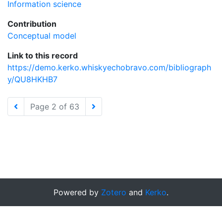
Information science
Contribution
Conceptual model
Link to this record
https://demo.kerko.whiskyechobravo.com/bibliograph
y/QU8HKHB7
Page 2 of 63
Powered by
Zotero
and
Kerko
.
Preferences